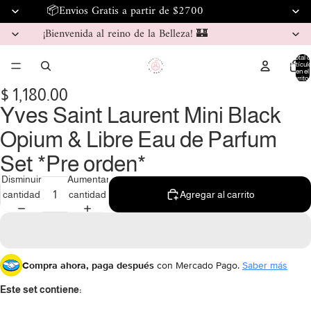
📦Envios Gratis a partir de $2700
¡Bienvenida al reino de la Belleza! 🏰
Total d
artícul
en el
carrito:
$ 1,180.00
Yves Saint Laurent Mini Black
Opium & Libre Eau de Parfum
Set *Pre orden*
Disminuir
Aumentar
cantidad
cantidad
Agregar al carrito
Compra ahora, paga después
con Mercado Pago.
Saber más
Este set contiene: