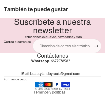
Crédito sujeto a aprobación.
También te puede gustar
¿Tienes dudas? Consulta nuestra
Ayuda.
Suscríbete a nuestra
newsletter
Promociones exclusivas, novedades y más
Correo electrónico
Contáctanos
Política de reembolso
Whatsapp:
6677578582
Política de privacidad
Términos del servicio
Mail:
beautylandbyrocio@gmail.com
Política de envío
Formas de pago
Información de contacto
© 2026
Beautyland by Rocio
Términos y políticas