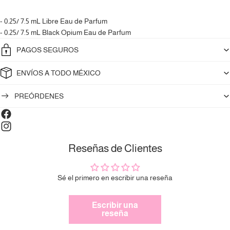
- 0.25/ 7.5 mL Libre Eau de Parfum
- 0.25/ 7.5 mL Black Opium Eau de Parfum
PAGOS SEGUROS
ENVÍOS A TODO MÉXICO
PREÓRDENES
Compra ahora y paga a meses
sin tarjeta de crédito
Reseñas de Clientes
Agrega tu producto al carrito y
elige pagar
Sé el primero en escribir una reseña
1
con Meses sin Tarjeta.
En tu cuenta de Mercado Pago,
elige la
2
cantidad de meses
y confirma.
Escribir una
Paga mes a mes
con saldo disponible,
reseña
3
débito u otros medios.