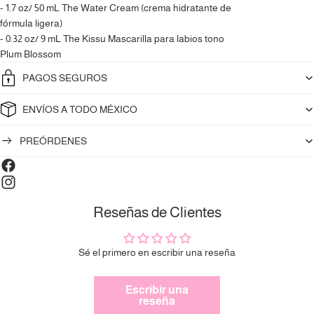
- 1.7 oz/ 50 mL The Water Cream (crema hidratante de
fórmula ligera)
- 0.32 oz/ 9 mL The Kissu Mascarilla para labios tono
Plum Blossom
PAGOS SEGUROS
ENVÍOS A TODO MÉXICO
PREÓRDENES
Compra ahora y paga a meses
sin tarjeta de crédito
Reseñas de Clientes
Agrega tu producto al carrito y
elige pagar
1
Sé el primero en escribir una reseña
con Meses sin Tarjeta.
En tu cuenta de Mercado Pago,
elige la
2
cantidad de meses
y confirma.
Escribir una
Paga mes a mes
con saldo disponible,
reseña
3
débito u otros medios.