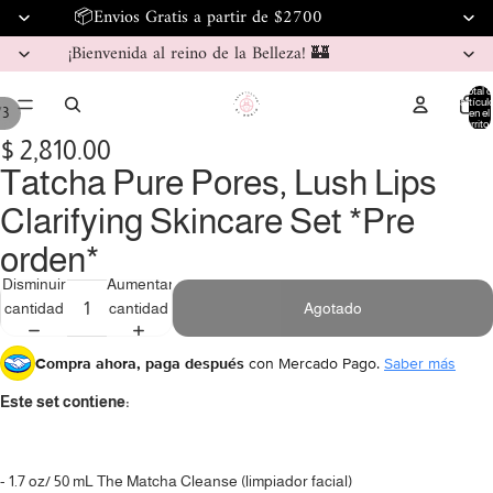
📦Envios Gratis a partir de $2700
¡Bienvenida al reino de la Belleza! 🏰
Total d
artícul
/
3
en el
carrito:
$ 2,810.00
Tatcha Pure Pores, Lush Lips
Clarifying Skincare Set *Pre
orden*
Disminuir
Aumentar
cantidad
cantidad
Agotado
Compra ahora, paga después
con Mercado Pago.
Saber más
Este set contiene:
- 1.7 oz/ 50 mL The Matcha Cleanse (limpiador facial)