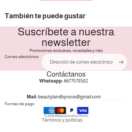
Crédito sujeto a aprobación.
También te puede gustar
¿Tienes dudas? Consulta nuestra
Ayuda.
Suscríbete a nuestra
newsletter
Promociones exclusivas, novedades y más
Correo electrónico
Contáctanos
Política de reembolso
Whatsapp:
6677578582
Política de privacidad
Términos del servicio
Mail:
beautylandbyrocio@gmail.com
Política de envío
Formas de pago
Información de contacto
© 2026
Beautyland by Rocio
Términos y políticas