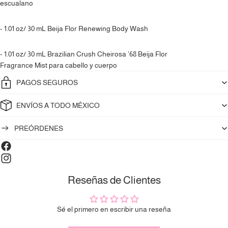
escualano
- 1.01 oz/ 30 mL Beija Flor Renewing Body Wash
- 1.01 oz/ 30 mL Brazilian Crush Cheirosa ’68 Beija Flor
Fragrance Mist para cabello y cuerpo
PAGOS SEGUROS
ENVÍOS A TODO MÉXICO
PREÓRDENES
Compra ahora y paga a meses
sin tarjeta de crédito
Reseñas de Clientes
Agrega tu producto al carrito y
elige pagar
1
con Meses sin Tarjeta.
En tu cuenta de Mercado Pago,
elige la
Sé el primero en escribir una reseña
2
cantidad de meses
y confirma.
Paga mes a mes
con saldo disponible,