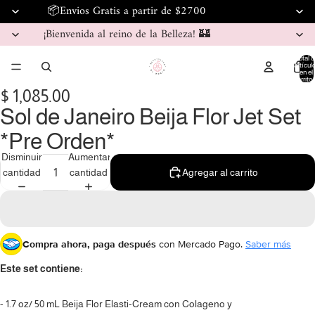
📦Envios Gratis a partir de $2700
¡Bienvenida al reino de la Belleza! 🏰
Total d
artícul
en el
carrito:
$ 1,085.00
Sol de Janeiro Beija Flor Jet Set
*Pre Orden*
Disminuir
Aumentar
cantidad
cantidad
Agregar al carrito
Compra ahora, paga después
con Mercado Pago.
Saber más
Este set contiene:
- 1.7 oz/ 50 mL Beija Flor Elasti-Cream con Colageno y