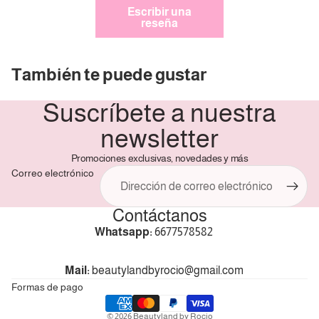
3
débito u otros medios.
Escribir una
reseña
Crédito sujeto a aprobación.
¿Tienes dudas? Consulta nuestra
Ayuda.
También te puede gustar
Suscríbete a nuestra
newsletter
Promociones exclusivas, novedades y más
Correo electrónico
Contáctanos
Política de reembolso
Whatsapp:
6677578582
Política de privacidad
Términos del servicio
Mail:
beautylandbyrocio@gmail.com
Política de envío
Formas de pago
Información de contacto
© 2026
Beautyland by Rocio