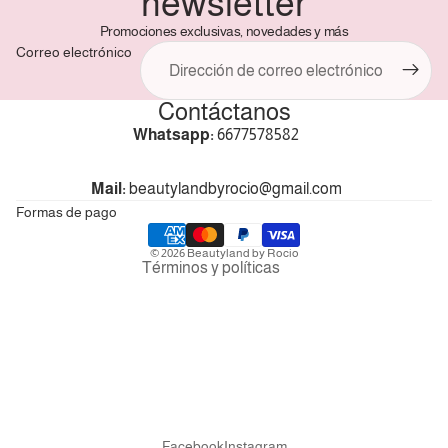
newsletter
Promociones exclusivas, novedades y más
Correo electrónico
Contáctanos
Política de reembolso
Whatsapp:
6677578582
Política de privacidad
Términos del servicio
Mail:
beautylandbyrocio@gmail.com
Política de envío
Formas de pago
Información de contacto
© 2026
Beautyland by Rocio
Términos y políticas
Facebook
Instagram