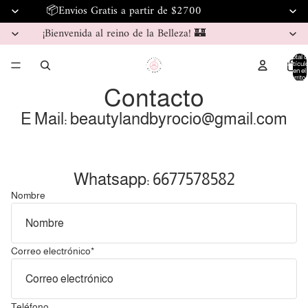
📦Envios Gratis a partir de $2700
¡Bienvenida al reino de la Belleza! 🏰
Total d
artícul
en el
carrito:
Contacto
E Mail: beautylandbyrocio@gmail.com
Whatsapp: 6677578582
Nombre
Correo electrónico
*
Teléfono